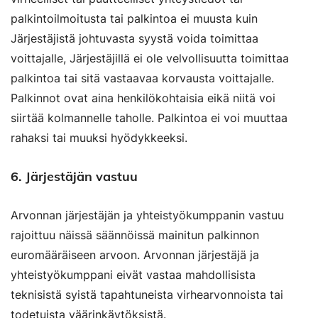
palkintoilmoitusta tai palkintoa ei muusta kuin
Järjestäjistä johtuvasta syystä voida toimittaa
voittajalle, Järjestäjillä ei ole velvollisuutta toimittaa
palkintoa tai sitä vastaavaa korvausta voittajalle.
Palkinnot ovat aina henkilökohtaisia eikä niitä voi
siirtää kolmannelle taholle. Palkintoa ei voi muuttaa
rahaksi tai muuksi hyödykkeeksi.
6. Järjestäjän vastuu
Arvonnan järjestäjän ja yhteistyökumppanin vastuu
rajoittuu näissä säännöissä mainitun palkinnon
euromääräiseen arvoon. Arvonnan järjestäjä ja
yhteistyökumppani eivät vastaa mahdollisista
teknisistä syistä tapahtuneista virhearvonnoista tai
todetuista väärinkäytöksistä.