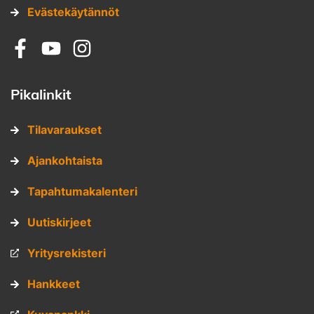
Evästekäytännöt
Sosiaalinen media: facebook
Sosiaalinen media: youtube
Sosiaalinen media: instagram
Pikalinkit
Tilavaraukset
Ajankohtaista
Tapahtumakalenteri
Uutiskirjeet
Yritysrekisteri
Hankkeet