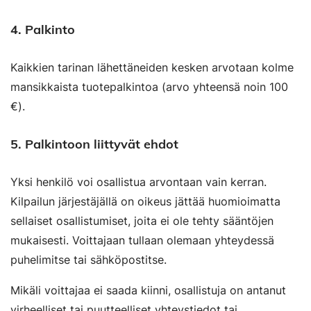
4. Palkinto
Kaikkien tarinan lähettäneiden kesken arvotaan kolme
mansikkaista tuotepalkintoa (arvo yhteensä noin 100
€).
5. Palkintoon liittyvät ehdot
Yksi henkilö voi osallistua arvontaan vain kerran.
Kilpailun järjestäjällä on oikeus jättää huomioimatta
sellaiset osallistumiset, joita ei ole tehty sääntöjen
mukaisesti. Voittajaan tullaan olemaan yhteydessä
puhelimitse tai sähköpostitse.
Mikäli voittajaa ei saada kiinni, osallistuja on antanut
virheelliset tai puutteelliset yhteystiedot tai