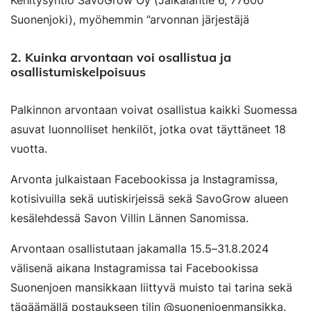
Kehitysyhtiö SavoGrow Oy (Jalkalantie 6, 77600
Suonenjoki), myöhemmin ”arvonnan järjestäjä
2.
Kuinka arvontaan voi osallistua ja
osallistumiskelpoisuus
Palkinnon arvontaan voivat osallistua kaikki Suomessa
asuvat luonnolliset henkilöt, jotka ovat täyttäneet 18
vuotta.
Arvonta julkaistaan Facebookissa ja Instagramissa,
kotisivuilla sekä uutiskirjeissä sekä SavoGrow alueen
kesälehdessä Savon Villin Lännen Sanomissa.
Arvontaan osallistutaan jakamalla 15.5–31.8.2024
välisenä aikana Instagramissa tai Facebookissa
Suonenjoen mansikkaan liittyvä muisto tai tarina sekä
tägäämällä postaukseen tilin @suonenjoenmansikka.