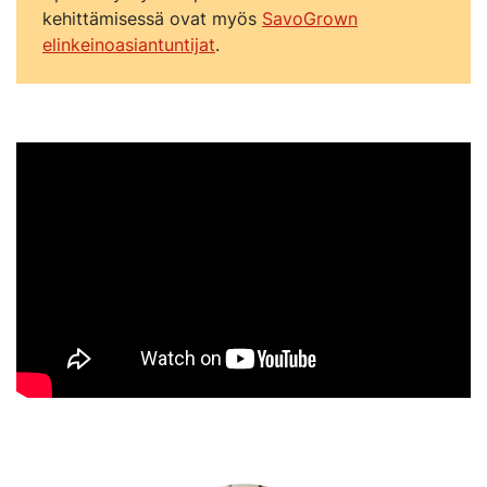
kehittämisessä ovat myös
SavoGrown
elinkeinoasiantuntijat
.