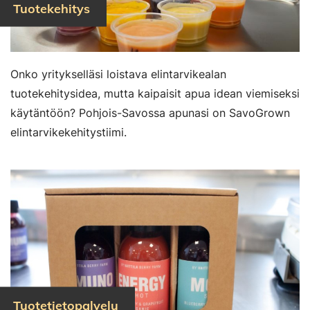
Tuotekehitys
Onko yritykselläsi loistava elintarvikealan
tuotekehitysidea, mutta kaipaisit apua idean viemiseksi
käytäntöön? Pohjois-Savossa apunasi on SavoGrown
elintarvikekehitystiimi.
Tuotetietopalvelu