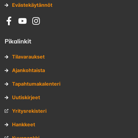
Evästekäytännöt
Sosiaalinen media: facebook
Sosiaalinen media: youtube
Sosiaalinen media: instagram
Pikalinkit
Tilavaraukset
Ajankohtaista
Tapahtumakalenteri
Uutiskirjeet
Yritysrekisteri
Hankkeet
Kuvapankki