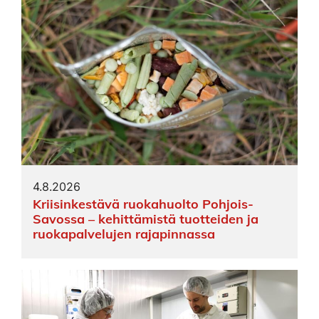
4.8.2026
Kriisinkestävä ruokahuolto Pohjois-
Savossa – kehittämistä tuotteiden ja
ruokapalvelujen rajapinnassa