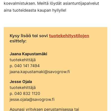
koevalmistuksen. Meiltä löydät asiantuntijapalvelut
aina tuoteideasta kaupan hyllylle!
Kysy lisää tai sovi
tuotekehitystilojen
esittely:
Jaana Kapustamäki
tuotekehittäjä
p. 040 141 7494
jaana.kapustamaki@savogrow.fi
Jesse Ojala
tuotekehittäjä
p. 040 832 1120
jesse.ojala@savogrow.fi
Apunasi yrityksen perustamisessa tai