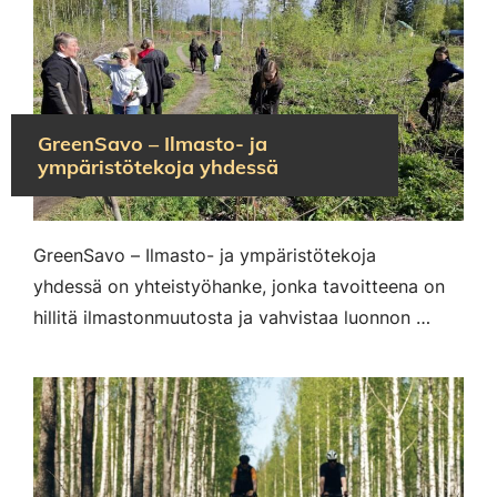
GreenSavo – Ilmasto- ja
ympäristötekoja yhdessä
GreenSavo – Ilmasto- ja ympäristötekoja
yhdessä on yhteistyöhanke, jonka tavoitteena on
hillitä ilmastonmuutosta ja vahvistaa luonnon …