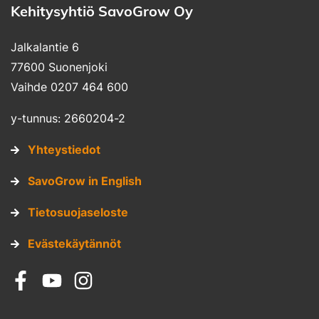
Kehitysyhtiö SavoGrow Oy
Jalkalantie 6
77600 Suonenjoki
Vaihde 0207 464 600
y-tunnus: 2660204-2
Yhteystiedot
SavoGrow in English
Tietosuojaseloste
Evästekäytännöt
Sosiaalinen media: facebook
Sosiaalinen media: youtube
Sosiaalinen media: instagram