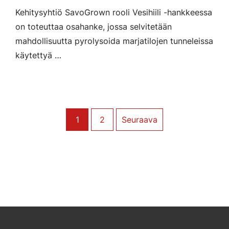
Kehitysyhtiö SavoGrown rooli Vesihiili -hankkeessa
on toteuttaa osahanke, jossa selvitetään
mahdollisuutta pyrolysoida marjatilojen tunneleissa
käytettyä …
1
2
Seuraava