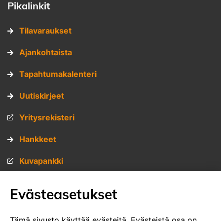
Pikalinkit
Tilavaraukset
Ajankohtaista
Tapahtumakalenteri
Uutiskirjeet
Yritysrekisteri
Hankkeet
Kuvapankki
Materiaalipankki
Evästeasetukset
Muita sivustojamme
Tämä sivusto käyttää evästeitä. Evästeistä osa on