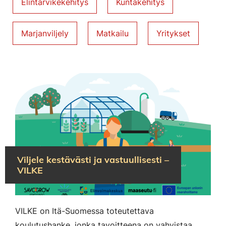
Elintarvikekehitys
Kuntakehitys
Marjanviljely
Matkailu
Yritykset
Viljele kestävästi ja vastuullisesti –
VILKE
VILKE on Itä-Suomessa toteutettava
koulutushanke, jonka tavoitteena on vahvistaa