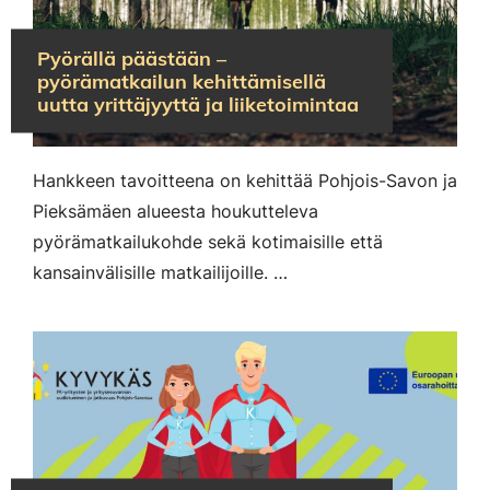
Pyörällä päästään –
pyörämatkailun kehittämisellä
uutta yrittäjyyttä ja liiketoimintaa
Hankkeen tavoitteena on kehittää Pohjois-Savon ja
Pieksämäen alueesta houkutteleva
pyörämatkailukohde sekä kotimaisille että
kansainvälisille matkailijoille. …