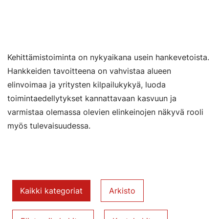
Kehittämistoiminta on nykyaikana usein hankevetoista.
Hankkeiden tavoitteena on vahvistaa alueen
elinvoimaa ja yritysten kilpailukykyä, luoda
toimintaedellytykset kannattavaan kasvuun ja
varmistaa olemassa olevien elinkeinojen näkyvä rooli
myös tulevaisuudessa.
Suodata kategori
Suodata kategorialla
Kaikki kategoriat
Arkisto