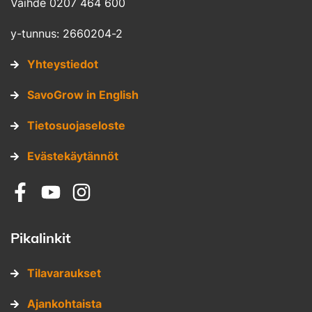
Vaihde 0207 464 600
y-tunnus: 2660204-2
Yhteystiedot
SavoGrow in English
Tietosuojaseloste
Evästekäytännöt
Sosiaalinen media: facebook
Sosiaalinen media: youtube
Sosiaalinen media: instagram
Pikalinkit
Tilavaraukset
Ajankohtaista