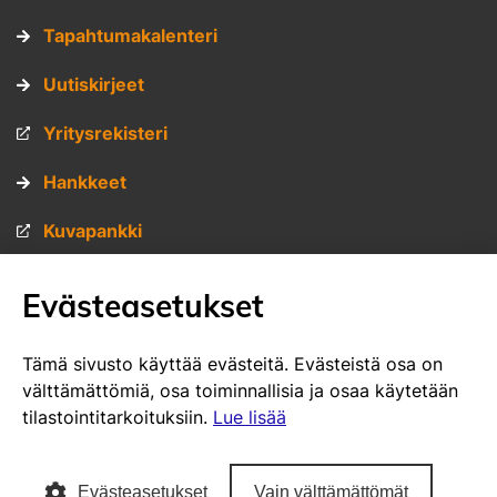
Tapahtumakalenteri
Uutiskirjeet
Yritysrekisteri
Hankkeet
Kuvapankki
Materiaalipankki
Evästeasetukset
Muita sivustojamme
Tämä sivusto käyttää evästeitä. Evästeistä osa on
välttämättömiä, osa toiminnallisia ja osaa käytetään
VisitSavo.fi
tilastointitarkoituksiin.
Lue lisää
SavoGrown tontti- ja toimitilapalvelu
Evästeasetukset
Vain välttämättömät
SavoGrown yritysrekisteri