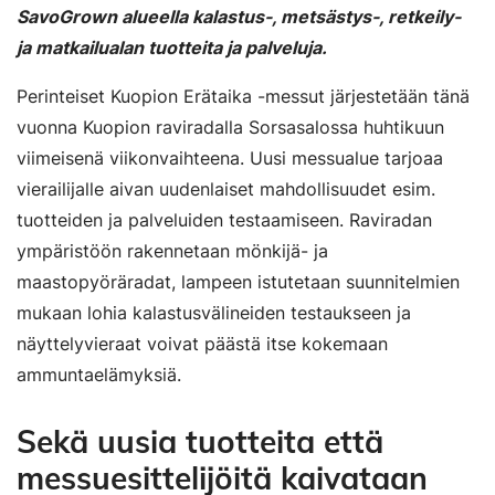
SavoGrown alueella kalastus-, metsästys-, retkeily-
ja matkailualan tuotteita ja
palveluja
.
Perinteiset Kuopion Erätaika -messut järjestetään tänä
vuonna Kuopion raviradalla Sorsasalossa huhtikuun
viimeisenä viikonvaihteena. Uusi messualue tarjoaa
vierailijalle aivan uudenlaiset mahdollisuudet esim.
tuotteiden ja palveluiden testaamiseen. Raviradan
ympäristöön rakennetaan mönkijä- ja
maastopyöräradat, lampeen istutetaan suunnitelmien
mukaan lohia kalastusvälineiden testaukseen ja
näyttelyvieraat voivat päästä itse kokemaan
ammuntaelämyksiä.
Sekä uusia tuotteita että
messuesittelijöitä kaivataan