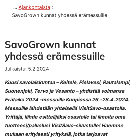
Ajankohtaista
SavoGrown kunnat yhdessä erämessuille
SavoGrown kunnat
yhdessä erämessuille
Julkaistu: 5.2.2024
Kuusi savolaiskuntaa – Keitele, Pielavesi, Rautalampi,
Suonenjoki, Tervo ja Vesanto – yhdistää voimansa
Erätaika 2024 -messuilla Kuopiossa 26.-28.4.2024.
Messuille lähdetään yhteisellä
VisitSavo-osastolla.
Yrittäjä, lähde esittelijäksi osastolle tai ilmoita oma
tuotteesi/palvelusi VisitSavo-sivustolle!
Haemme
mukaan erityisesti yrityksiä, jotka tarjoavat