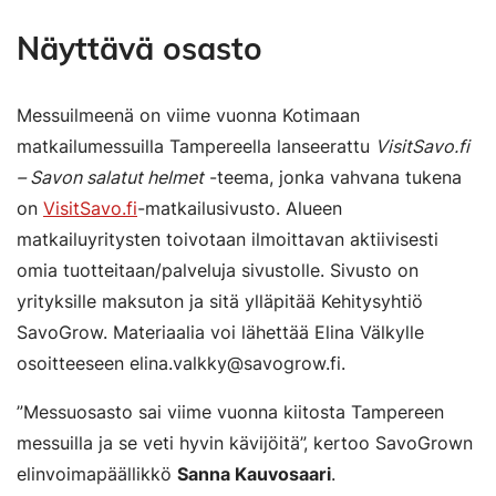
Näyttävä osasto
Messuilmeenä on viime vuonna Kotimaan
matkailumessuilla Tampereella lanseerattu
VisitSavo.fi
– Savon salatut helmet
-teema, jonka vahvana tukena
on
VisitSavo.fi
-matkailusivusto. Alueen
matkailuyritysten toivotaan ilmoittavan aktiivisesti
omia tuotteitaan/palveluja sivustolle. Sivusto on
yrityksille maksuton ja sitä ylläpitää Kehitysyhtiö
SavoGrow. Materiaalia voi lähettää Elina Välkylle
osoitteeseen elina.valkky@savogrow.fi.
”Messuosasto sai viime vuonna kiitosta Tampereen
messuilla ja se veti hyvin kävijöitä”, kertoo SavoGrown
elinvoimapäällikkö
Sanna Kauvosaari
.