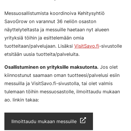
Messuosallistumista koordinoiva Kehitysyhtiö
SavoGrow on varannut 36 neliön osaston
näyttelyteltasta ja messuille haetaan nyt alueen
yrityksiä töihin ja esittelemään omia
tuotteitaan/palvelujaan. Lisäksi
VisitSavo.fi
-sivustolle
etsitään uusia tuotteita/palveluita.
Osallistuminen on yrityksille maksutonta.
Jos olet
kiinnostunut saamaan oman tuotteesi/palvelusi esiin
messuilla ja VisitSavo.fi-sivustolla, tai olet valmis
tulemaan töihin messuosastolle, ilmoittaudu mukaan
ao. linkin takaa:
Ilmoittaudu mukaan messuille