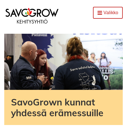
Etusivu
Valikko
Avaa
SavoGrown kunnat
yhdessä erämessuille