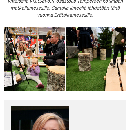
yhteisellä VisitSavo.fi-osastolla Tampereen kotimaan
matkailumessuille. Samalla ilmeellä lähdetään tänä
vuonna Erätaikamessuille.