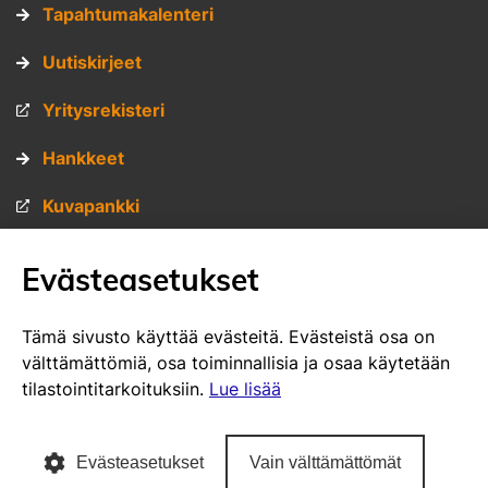
Tapahtumakalenteri
Uutiskirjeet
Yritysrekisteri
Hankkeet
Kuvapankki
Materiaalipankki
Evästeasetukset
Muita sivustojamme
Tämä sivusto käyttää evästeitä. Evästeistä osa on
välttämättömiä, osa toiminnallisia ja osaa käytetään
VisitSavo.fi
tilastointitarkoituksiin.
Lue lisää
SavoGrown tontti- ja toimitilapalvelu
Evästeasetukset
Vain välttämättömät
SavoGrown yritysrekisteri