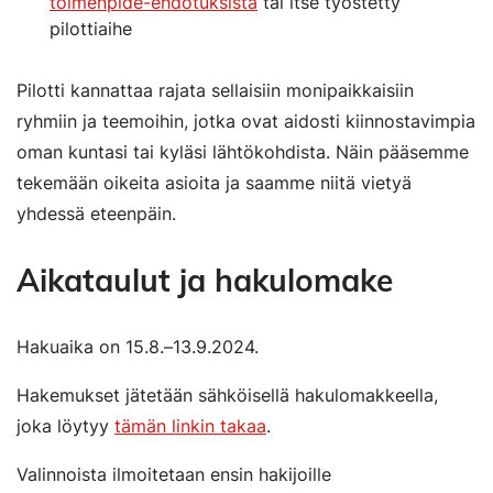
toimenpide-ehdotuksista
tai itse työstetty
pilottiaihe
Pilotti kannattaa rajata sellaisiin monipaikkaisiin
ryhmiin ja teemoihin, jotka ovat aidosti kiinnostavimpia
oman kuntasi tai kyläsi lähtökohdista. Näin pääsemme
tekemään oikeita asioita ja saamme niitä vietyä
yhdessä eteenpäin.
Aikataulut ja hakulomake
Hakuaika on 15.8.–13.9.2024.
Hakemukset jätetään sähköisellä hakulomakkeella,
joka löytyy
tämän linkin takaa
.
Valinnoista ilmoitetaan ensin hakijoille