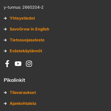
y-tunnus: 2660204-2
Yhteystiedot
SavoGrow in English
Tietosuojaseloste
Evästekäytännöt
Sosiaalinen media: facebook
Sosiaalinen media: youtube
Sosiaalinen media: instagram
Pikalinkit
Tilavaraukset
Ajankohtaista