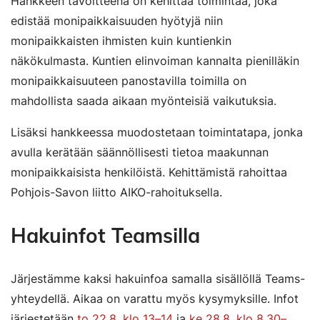
Hankkeen tavoitteena on kehittää toimintaa, joka
edistää monipaikkaisuuden hyötyjä niin
monipaikkaisten ihmisten kuin kuntienkin
näkökulmasta. Kuntien elinvoiman kannalta pienilläkin
monipaikkaisuuteen panostavilla toimilla on
mahdollista saada aikaan myönteisiä vaikutuksia.
Lisäksi hankkeessa muodostetaan toimintatapa, jonka
avulla kerätään säännöllisesti tietoa maakunnan
monipaikkaisista henkilöistä. Kehittämistä rahoittaa
Pohjois-Savon liitto AIKO-rahoituksella.
Hakuinfot Teamsilla
Järjestämme kaksi hakuinfoa samalla sisällöllä Teams-
yhteydellä. Aikaa on varattu myös kysymyksille. Infot
järjestetään
to 22.8. klo 13–14
ja
ke 28.8. klo 8.30–