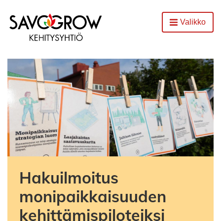
Etusivu
Valikko
Avaa
Hakuilmoitus
monipaikkaisuuden
kehittämispiloteiksi