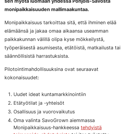
sen myötä luomaan yhdessä Pohjois-Savosta
monipaikkaisuuden mallimaakuntaa.
Monipaikkaisuus tarkoittaa sitä, että ihminen elää
elämäänsä ja jakaa omaa aikaansa useamman
paikkakunnan välillä olipa kyse mökkeilystä,
työperäisestä asumisesta, etätöistä, matkailusta tai
säännöllisistä harrastuksista.
Pilotointimahdollisuuksina ovat seuraavat
kokonaisuudet:
Uudet ideat kuntamarkkinointiin
Etätyötilat ja -yhteisöt
Osallisuus ja vuorovaikutus
Oma valinta SavoGrown aiemmassa
Monipaikkaisuus-hankkeessa
tehdyistä