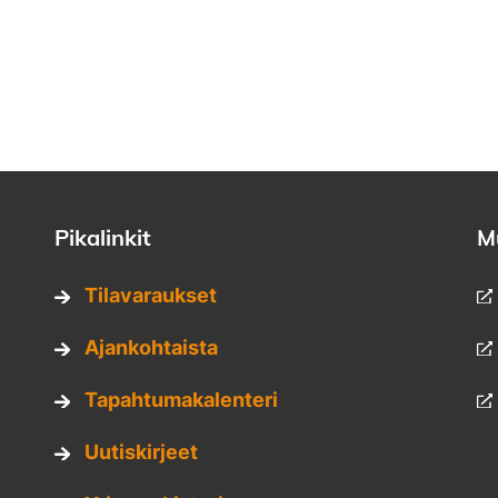
sa
rissä
Pikalinkit
M
Tilavaraukset
Ajankohtaista
Tapahtumakalenteri
Uutiskirjeet