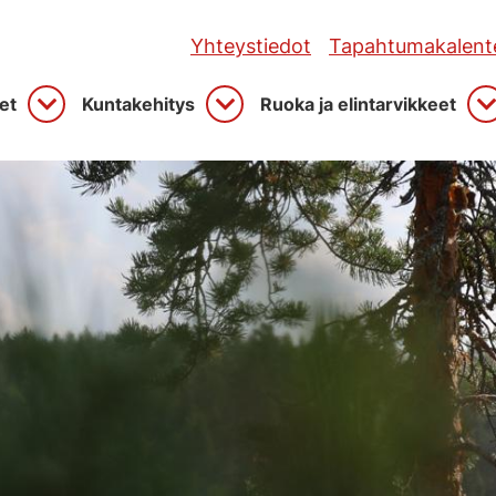
Yhteystiedot
Tapahtumakalente
et
Kuntakehitys
Ruoka ja elintarvikkeet
Avaa
Avaa
A