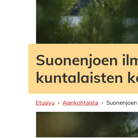
Suonenjoen il
kuntalaisten 
Etusivu
Ajankohtaista
Suonenjoen 