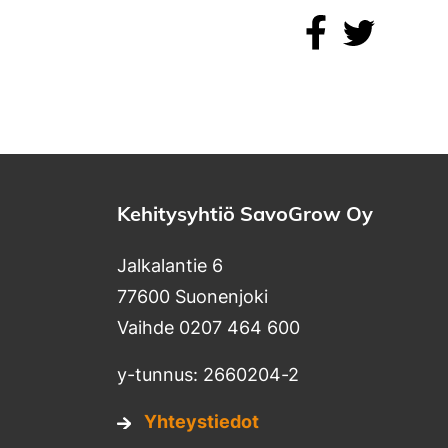
Jaa Facebookis
Jaa Twitte
Kehitysyhtiö SavoGrow Oy
Jalkalantie 6
77600 Suonenjoki
Vaihde 0207 464 600
y-tunnus: 2660204-2
Yhteystiedot