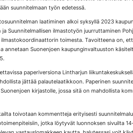
ätään suunnitelmaan työn edetessä.
osuunnitelman laatiminen alkoi syksyllä 2023 kaupu
ja Suunnitelmallisen ilmastotyön juurruttaminen Po
ilmastokoordinaattorin toimesta. Tavoitteena on, et
ma annetaan Suonenjoen kaupunginvaltuuston käsitel
5.
ttavissa paperiversiona Lintharjun liikuntakeskuksell
ollista jättää palautelaatikkoon. Paperinen suunni
Suonenjoen kirjastolle, jossa sitä on mahdollista ko
ailta toivotaan kommentteja erityisesti suunnitelma
totoimenpiteisiin, jotka löytyvät luonnoksen sivuilta 14
olevan vastauslomakkeen kautta, halutessasi voit kä