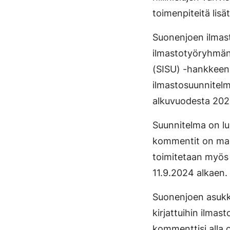
toimenpiteitä lis
Suonenjoen ilmast
ilmastotyöryhmän 
(SISU) -hankkeen 
ilmastosuunnitel
alkuvuodesta 202
Suunnitelma on lue
kommentit on mahd
toimitetaan myös 
11.9.2024 alkaen.
Suonenjoen asukk
kirjattuihin ilmas
kommenttisi alla 