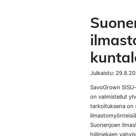
Suone
ilmast
kuntal
Julkaistu: 29.8.2
SavoGrown SISU-h
on valmistellut 
tarkoituksena on 
ilmastomyönteisiä 
Suonenjoen ilmast
hiilinielujen vahv