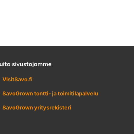
uita sivustojamme
VisitSavo.fi
SavoGrown tontti- ja toimitilapalvelu
SavoGrown yritysrekisteri