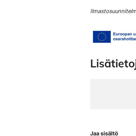
Ilmastosuunnitel
Lisätiet
Jaa sisältö