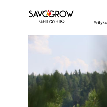
Etusivu
Yrityks