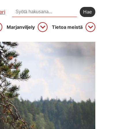
Hae sivustolta:
ri
Marjanviljely
Tietoa meistä
vaa
Avaa
Avaa