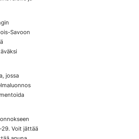
ngin
hjois-Savoon
tä
täväksi
a, jossa
telmaluonnos
mmentoida
luonnokseen
–29. Voit jättää
yttää apuna