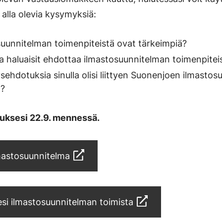
lla olevia kysymyksiä:
suunnitelman toimenpiteistä ovat tärkeimpiä?
 haluaisit ehdottaa ilmastosuunnitelman toimenpiteis
tysehdotuksia sinulla olisi liittyen Suonenjoen ilmasto
n?
uksesi 22.9. mennessä.
mastosuunnitelma
esi ilmastosuunnitelman toimista