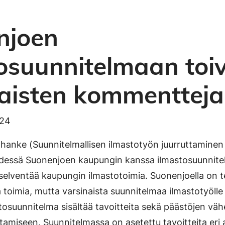
njoen
osuunnitelmaan toi
aisten kommentteja
024
anke (Suunnitelmallisen ilmastotyön juurruttaminen
yhdessä Suonenjoen kaupungin kanssa ilmastosuunnite
selventää kaupungin ilmastotoimia. Suonenjoella on te
toimia, mutta varsinaista suunnitelmaa ilmastotyölle ei
osuunnitelma sisältää tavoitteita sekä päästöjen vä
istamiseen. Suunnitelmassa on asetettu tavoitteita eri a