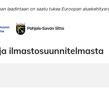
man laadintaan on saatu tukea Euroopan aluekehitysr
oja ilmastosuunnitelmasta