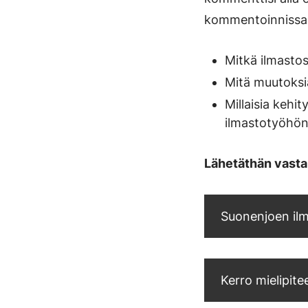
kommentoinnissa a
Mitkä ilmasto
Mitä muutoksia
Millaisia kehi
ilmastotyöhö
Lähetäthän vasta
Suonenjoen il
Kerro mielipite