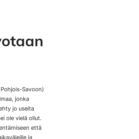
votaan
 Pohjois-Savoon)
lmaa, jonka
hty jo useita
 ole vielä ollut.
hentämiseen että
ikaväleille ja