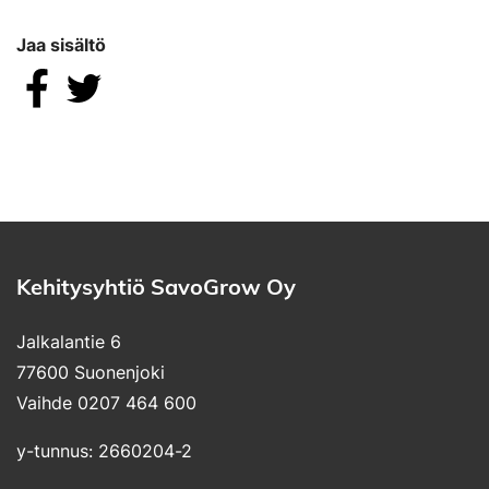
Jaa sisältö
Jaa Facebookissa
Jaa Twitterissä
Kehitysyhtiö SavoGrow Oy
Jalkalantie 6
77600 Suonenjoki
Vaihde 0207 464 600
y-tunnus: 2660204-2