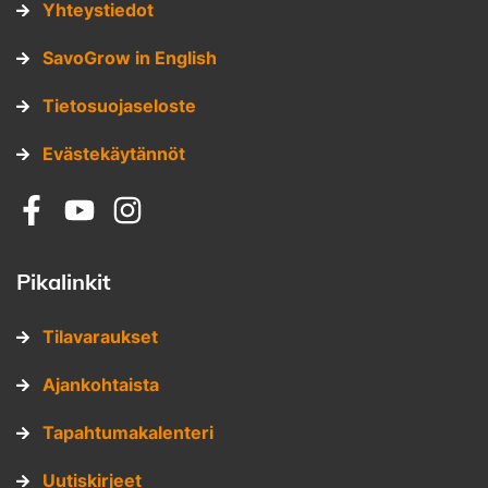
Yhteystiedot
SavoGrow in English
Tietosuojaseloste
Evästekäytännöt
Sosiaalinen media: facebook
Sosiaalinen media: youtube
Sosiaalinen media: instagram
Pikalinkit
Tilavaraukset
Ajankohtaista
Tapahtumakalenteri
Uutiskirjeet