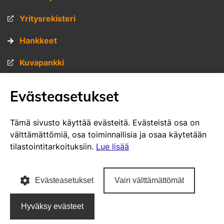
Yritysrekisteri
Hankkeet
Kuvapankki
Materiaalipankki
Evästeasetukset
Muita sivustojamme
Tämä sivusto käyttää evästeitä. Evästeistä osa on
välttämättömiä, osa toiminnallisia ja osaa käytetään
VisitSavo.fi
tilastointitarkoituksiin.
Lue lisää
SavoGrown tontti- ja toimitilapalvelu
Evästeasetukset
Vain välttämättömät
SavoGrown yritysrekisteri
Hyväksy evästeet
Poutapilvi web design