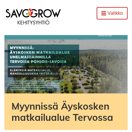
Etusivu
Valikko
Avaa
Myynnissä Äyskosken
matkailualue Tervossa