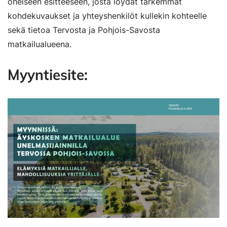
oheiseen esitteeseen, josta löydät tarkemmat
kohdekuvaukset ja yhteyshenkilöt kullekin kohteelle
sekä tietoa Tervosta ja Pohjois-Savosta
matkailualueena.
Myyntiesite: