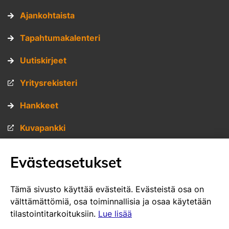
Ajankohtaista
Tapahtumakalenteri
Uutiskirjeet
Yritysrekisteri
Hankkeet
Kuvapankki
Materiaalipankki
Evästeasetukset
Muita sivustojamme
Tämä sivusto käyttää evästeitä. Evästeistä osa on
välttämättömiä, osa toiminnallisia ja osaa käytetään
VisitSavo.fi
tilastointitarkoituksiin.
Lue lisää
SavoGrown tontti- ja toimitilapalvelu