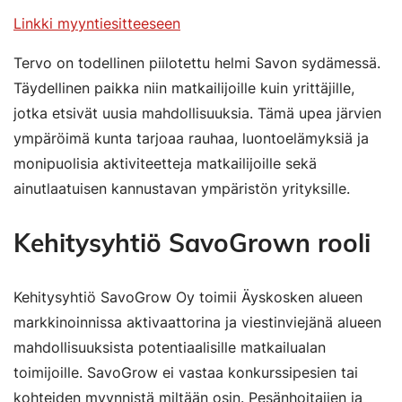
Linkki myyntiesitteeseen
Tervo on todellinen piilotettu helmi Savon sydämessä.
Täydellinen paikka niin matkailijoille kuin yrittäjille,
jotka etsivät uusia mahdollisuuksia. Tämä upea järvien
ympäröimä kunta tarjoaa rauhaa, luontoelämyksiä ja
monipuolisia aktiviteetteja matkailijoille sekä
ainutlaatuisen kannustavan ympäristön yrityksille.
Kehitysyhtiö SavoGrown rooli
Kehitysyhtiö SavoGrow Oy toimii Äyskosken alueen
markkinoinnissa aktivaattorina ja viestinviejänä alueen
mahdollisuuksista potentiaalisille matkailualan
toimijoille. SavoGrow ei vastaa konkurssipesien tai
kohteiden myynnistä miltään osin. Pesänhoitajien ja