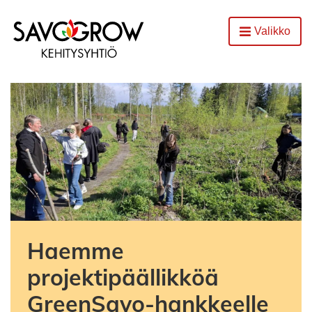
Etusivu
Valikko
Avaa
Haemme
projektipäällikköä
GreenSavo-hankkeelle