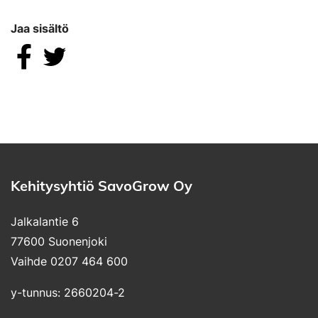
Jaa sisältö
Jaa Facebookissa
Jaa Twitterissä
Kehitysyhtiö SavoGrow Oy
Jalkalantie 6
77600 Suonenjoki
Vaihde 0207 464 600
y-tunnus: 2660204-2