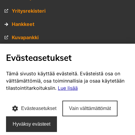
Yritysrekisteri
Hankkeet
Kuvapankki
Materiaalipankki
Evästeasetukset
Muita sivustojamme
Tämä sivusto käyttää evästeitä. Evästeistä osa on
välttämättömiä, osa toiminnallisia ja osaa käytetään
VisitSavo.fi
tilastointitarkoituksiin.
Lue lisää
SavoGrown tontti- ja toimitilapalvelu
Evästeasetukset
Vain välttämättömät
SavoGrown yritysrekisteri
Hyväksy evästeet
Poutapilvi web design