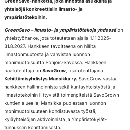
GreenSavo-hanketta, joka innostaa asukkaita ja
yhteisöjä konkreettisiin ilmasto- ja
ympäristötekoihin.
GreenSavo – Ilmasto- ja ympäristötekoja yhdessä
on
yhteistyöhanke, jota toteutetaan ajalla 1.11.2025-
31.8.2027. Hankkeen tavoitteena on hillitä
ilmastonmuutosta ja vahvistaa luonnon
monimuotoisuutta Pohjois-Savossa. Hankkeen
päätoteuttaja on
SavoGrow
, osatoteuttajana
Kehittämisyhdistys Mansikka ry.
SavoGrow vastaa
hankkeen hallinnoinnista sekä kuntayhteistyöstä ja
ilmastotekoihin liittyvistä toimenpiteistä SavoGrown
kuntien alueella; Mansikka puolestaan luonnon
monimuotoisuuteen kohdistuvasta työstä,
kyläyhteisöjen aktivoinnista ja Ympäristökylät-
tunnuksen kehittämisestä.