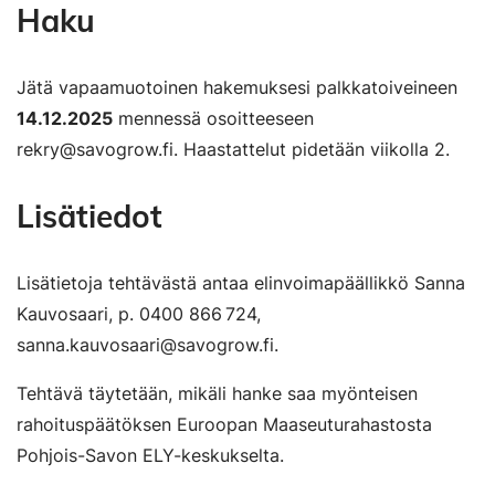
Haku
Jätä vapaamuotoinen hakemuksesi palkkatoiveineen
14.12.2025
mennessä osoitteeseen
rekry@savogrow.fi. Haastattelut pidetään viikolla 2.
Lisätiedot
Lisätietoja tehtävästä antaa elinvoimapäällikkö Sanna
Kauvosaari, p. 0400 866 724,
sanna.kauvosaari@savogrow.fi.
Tehtävä täytetään, mikäli hanke saa myönteisen
rahoituspäätöksen Euroopan Maaseuturahastosta
Pohjois-Savon ELY-keskukselta.