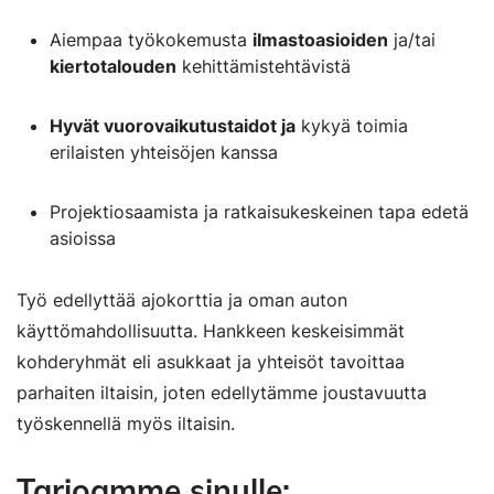
Aiempaa työkokemusta
ilmastoasioiden
ja/tai
kiertotalouden
kehittämistehtävistä
Hyvät vuorovaikutustaidot ja
kykyä toimia
erilaisten yhteisöjen kanssa
Projektiosaamista ja ratkaisukeskeinen tapa edetä
asioissa
Työ edellyttää ajokorttia ja oman auton
käyttömahdollisuutta. Hankkeen keskeisimmät
kohderyhmät eli asukkaat ja yhteisöt tavoittaa
parhaiten iltaisin, joten edellytämme joustavuutta
työskennellä myös iltaisin.
Tarjoamme sinulle: