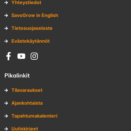
Yhteystiedot
SavoGrow in English
Tietosuojaseloste
Evästekäytännöt
Sosiaalinen media: facebook
Sosiaalinen media: youtube
Sosiaalinen media: instagram
Pikalinkit
Tilavaraukset
Ajankohtaista
Tapahtumakalenteri
Uutiskirjeet