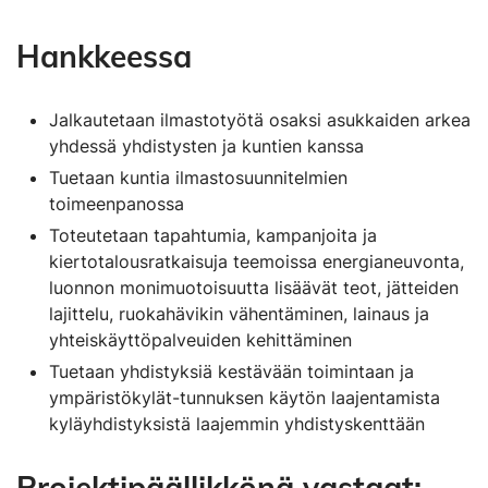
Hankkeessa
Jalkautetaan ilmastotyötä osaksi asukkaiden arkea
yhdessä yhdistysten ja kuntien kanssa
Tuetaan kuntia ilmastosuunnitelmien
toimeenpanossa
Toteutetaan tapahtumia, kampanjoita ja
kiertotalousratkaisuja teemoissa energianeuvonta,
luonnon monimuotoisuutta lisäävät teot, jätteiden
lajittelu, ruokahävikin vähentäminen, lainaus ja
yhteiskäyttöpalveuiden kehittäminen
Tuetaan yhdistyksiä kestävään toimintaan ja
ympäristökylät-tunnuksen käytön laajentamista
kyläyhdistyksistä laajemmin yhdistyskenttään
Projektipäällikkönä vastaat
: