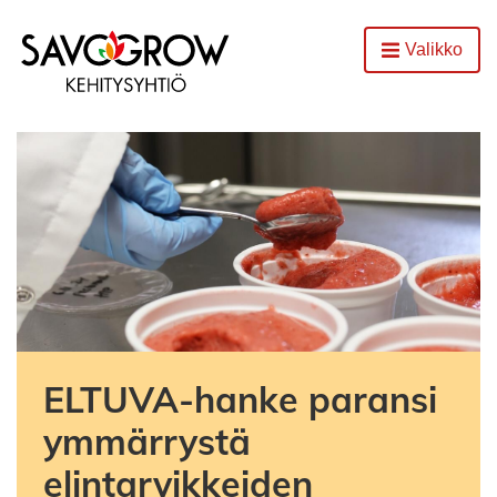
Etusivu
Valikko
Avaa
ELTUVA-hanke paransi
ymmärrystä
elintarvikkeiden