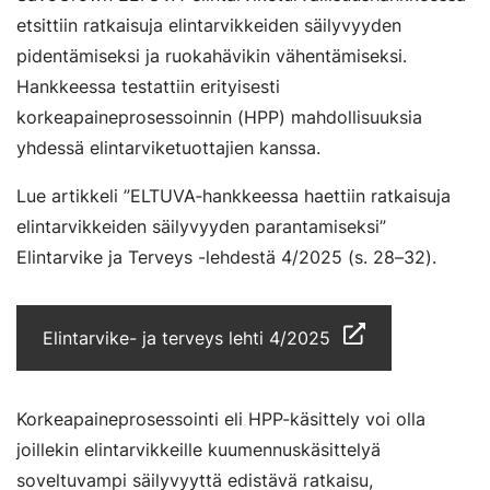
etsittiin ratkaisuja elintarvikkeiden säilyvyyden
pidentämiseksi ja ruokahävikin vähentämiseksi.
Hankkeessa testattiin erityisesti
korkeapaineprosessoinnin (HPP) mahdollisuuksia
yhdessä elintarviketuottajien kanssa.
Lue artikkeli ”ELTUVA‑hankkeessa haettiin ratkaisuja
elintarvikkeiden säilyvyyden parantamiseksi”
Elintarvike ja Terveys -lehdestä 4/2025 (s. 28–32).
Elintarvike- ja terveys lehti 4/2025
Korkeapaineprosessointi eli HPP-käsittely voi olla
joillekin elintarvikkeille kuumennuskäsittelyä
soveltuvampi säilyvyyttä edistävä ratkaisu,