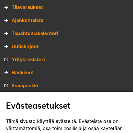
Tilavaraukset
Ajankohtaista
Tapahtumakalenteri
Uutiskirjeet
Yritysrekisteri
Hankkeet
Kuvapankki
Materiaalipankki
Evästeasetukset
Muita sivustojamme
Tämä sivusto käyttää evästeitä. Evästeistä osa on
välttämättömiä, osa toiminnallisia ja osaa käytetään
VisitSavo.fi