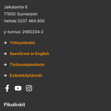
Jalkalantie 6
77600 Suonenjoki
Vaihde 0207 464 600
y-tunnus: 2660204-2
Yhteystiedot
SavoGrow in English
Tietosuojaseloste
Evästekäytännöt
Sosiaalinen media: facebook
Sosiaalinen media: youtube
Sosiaalinen media: instagram
Pikalinkit