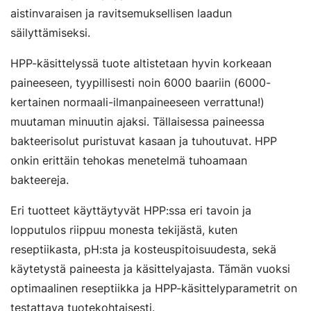
aistinvaraisen ja ravitsemuksellisen laadun
säilyttämiseksi.
HPP-käsittelyssä tuote altistetaan hyvin korkeaan
paineeseen, tyypillisesti noin 6000 baariin (6000-
kertainen normaali-ilmanpaineeseen verrattuna!)
muutaman minuutin ajaksi. Tällaisessa paineessa
bakteerisolut puristuvat kasaan ja tuhoutuvat. HPP
onkin erittäin tehokas menetelmä tuhoamaan
bakteereja.
Eri tuotteet käyttäytyvät HPP:ssa eri tavoin ja
lopputulos riippuu monesta tekijästä, kuten
reseptiikasta, pH:sta ja kosteuspitoisuudesta, sekä
käytetystä paineesta ja käsittelyajasta. Tämän vuoksi
optimaalinen reseptiikka ja HPP-käsittelyparametrit on
testattava tuotekohtaisesti.