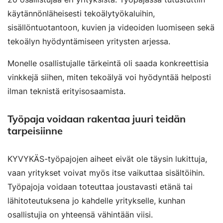
käytännönläheisesti tekoälytyökaluihin,
sisällöntuotantoon, kuvien ja videoiden luomiseen sekä
tekoälyn hyödyntämiseen yritysten arjessa.
Monelle osallistujalle tärkeintä oli saada konkreettisia
vinkkejä siihen, miten tekoälyä voi hyödyntää helposti
ilman teknistä erityisosaamista.
Työpaja voidaan rakentaa juuri teidän
tarpeisiinne
KYVYKÄS-työpajojen aiheet eivät ole täysin lukittuja,
vaan yritykset voivat myös itse vaikuttaa sisältöihin.
Työpajoja voidaan toteuttaa joustavasti etänä tai
lähitoteutuksena jo kahdelle yritykselle, kunhan
osallistujia on yhteensä vähintään viisi.