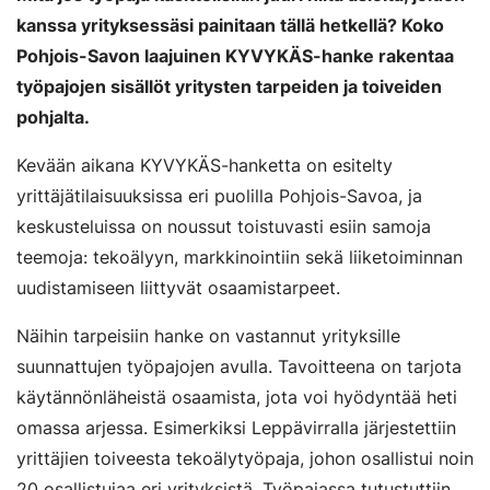
kanssa yrityksessäsi painitaan tällä hetkellä? Koko
Pohjois-Savon laajuinen KYVYKÄS-hanke rakentaa
työpajojen sisällöt yritysten tarpeiden ja toiveiden
pohjalta.
Kevään aikana KYVYKÄS-hanketta on esitelty
yrittäjätilaisuuksissa eri puolilla Pohjois-Savoa, ja
keskusteluissa on noussut toistuvasti esiin samoja
teemoja: tekoälyyn, markkinointiin sekä liiketoiminnan
uudistamiseen liittyvät osaamistarpeet.
Näihin tarpeisiin hanke on vastannut yrityksille
suunnattujen työpajojen avulla. Tavoitteena on tarjota
käytännönläheistä osaamista, jota voi hyödyntää heti
omassa arjessa. Esimerkiksi Leppävirralla järjestettiin
yrittäjien toiveesta tekoälytyöpaja, johon osallistui noin
20 osallistujaa eri yrityksistä. Työpajassa tutustuttiin