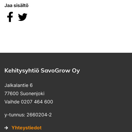
Jaa sisältö
Jaa Facebookissa
Jaa Twitterissä
Kehitysyhtiö SavoGrow Oy
Jalkalantie 6
77600 Suonenjoki
Vaihde 0207 464 600
y-tunnus: 2660204-2
Yhteystiedot