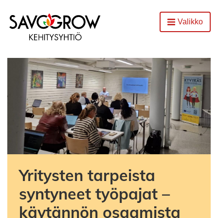
Etusivu
Valikko
Avaa
Yritysten tarpeista
syntyneet työpajat –
käytännön osaamista