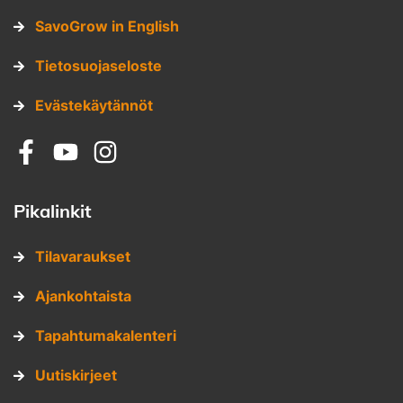
SavoGrow in English
Tietosuojaseloste
Evästekäytännöt
Sosiaalinen media: facebook
Sosiaalinen media: youtube
Sosiaalinen media: instagram
Pikalinkit
Tilavaraukset
Ajankohtaista
Tapahtumakalenteri
Uutiskirjeet