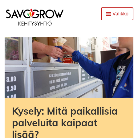
Etusivu
Valikko
Avaa
Kysely: Mitä paikallisia
palveluita kaipaat
lisää?