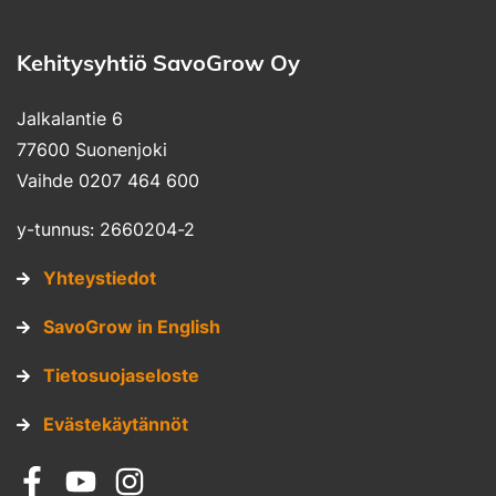
Kehitysyhtiö SavoGrow Oy
Jalkalantie 6
77600 Suonenjoki
Vaihde 0207 464 600
y-tunnus: 2660204-2
Yhteystiedot
SavoGrow in English
Tietosuojaseloste
Evästekäytännöt
Sosiaalinen media: facebook
Sosiaalinen media: youtube
Sosiaalinen media: instagram