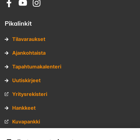
Sosiaalinen media: facebook
Sosiaalinen media: youtube
Sosiaalinen media: instagram
Pikalinkit
Tilavaraukset
Ajankohtaista
Tapahtumakalenteri
Uutiskirjeet
Yritysrekisteri
Hankkeet
Kuvapankki
Materiaalipankki