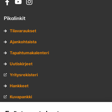
Sosiaalinen media: facebook
Sosiaalinen media: youtube
Sosiaalinen media: instagram
Pikalinkit
Tilavaraukset
Ajankohtaista
Tapahtumakalenteri
Uutiskirjeet
Yritysrekisteri
Hankkeet
Kuvapankki
Materiaalipankki