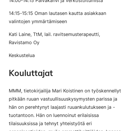
14:00-14:15 Päiväkahvi ja verkostoitumista
14:15-15:15 Oman lautasen kautta asiakkaan
valintojen ymmärtämiseen
Kati Laine, TtM, lail. ravitsemusterapeutti,
Ravistamo Oy
Keskustelua
Kouluttajat
MMM, tietokirjailija Mari Koistinen on työskennellyt
pitkään ruuan vastuullisuuskysymysten parissa ja
hän on perehtynyt laajasti ruuankulutukseen ja -
tuotantoon. Hän on luennoinut erilaisissa
tilaisuuksissa ja tehnyt yhteistyötä eri