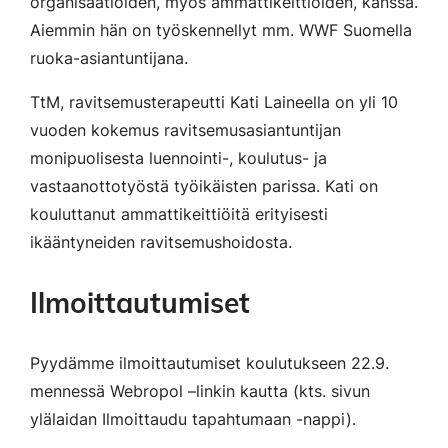
organisaatioiden, myös ammattikeittiöiden, kanssa.
Aiemmin hän on työskennellyt mm. WWF Suomella
ruoka-asiantuntijana.
TtM, ravitsemusterapeutti Kati Laineella on yli 10
vuoden kokemus ravitsemusasiantuntijan
monipuolisesta luennointi-, koulutus- ja
vastaanottotyöstä työikäisten parissa. Kati on
kouluttanut ammattikeittiöitä erityisesti
ikääntyneiden ravitsemushoidosta.
Ilmoittautumiset
Pyydämme ilmoittautumiset koulutukseen 22.9.
mennessä Webropol –linkin kautta (kts. sivun
ylälaidan Ilmoittaudu tapahtumaan -nappi).