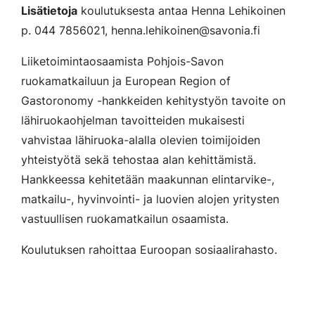
Lisätietoja
koulutuksesta antaa Henna Lehikoinen
p. 044 7856021, henna.lehikoinen@savonia.fi
Liiketoimintaosaamista Pohjois-Savon
ruokamatkailuun ja European Region of
Gastoronomy -hankkeiden kehitystyön tavoite on
lähiruokaohjelman tavoitteiden mukaisesti
vahvistaa lähiruoka-alalla olevien toimijoiden
yhteistyötä sekä tehostaa alan kehittämistä.
Hankkeessa kehitetään maakunnan elintarvike-,
matkailu-, hyvinvointi- ja luovien alojen yritysten
vastuullisen ruokamatkailun osaamista.
Koulutuksen rahoittaa Euroopan sosiaalirahasto.