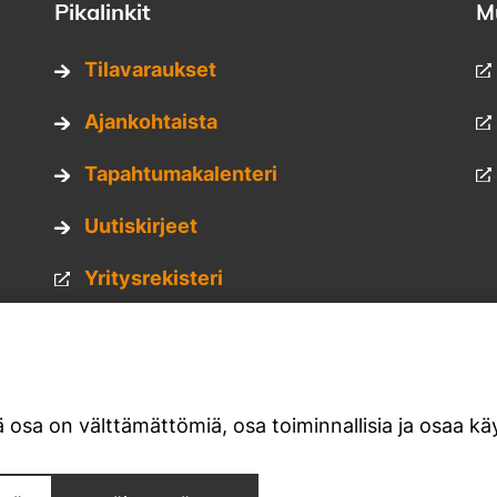
Pikalinkit
M
Tilavaraukset
Ajankohtaista
Tapahtumakalenteri
Uutiskirjeet
Yritysrekisteri
Hankkeet
Kuvapankki
 osa on välttämättömiä, osa toiminnallisia ja osaa käy
Materiaalipankki
am