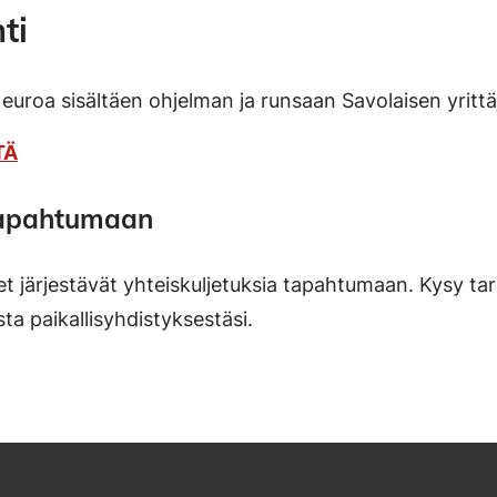
ti
 euroa sisältäen ohjelman ja runsaan Savolaisen yritt
TÄ
tapahtumaan
set järjestävät yhteiskuljetuksia tapahtumaan. Kysy t
ta paikallisyhdistyksestäsi.