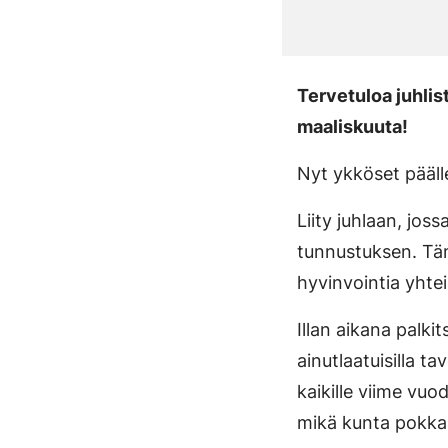
Tervetuloa juhlis
maaliskuuta!
Nyt ykköset päälle
Liity juhlaan, jos
tunnustuksen. Tämä
hyvinvointia yht
Illan aikana palki
ainutlaatuisilla t
kaikille viime vuod
mikä kunta pokkaa