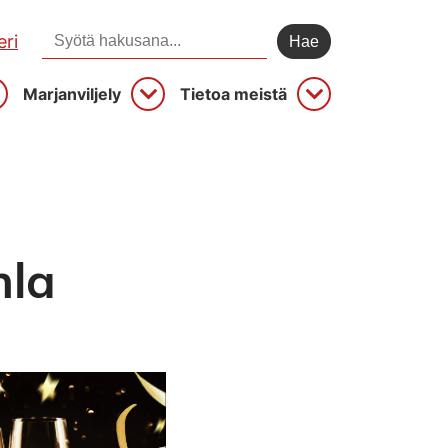
Hae sivustolta:
ri
Marjanviljely
Tietoa meistä
vaa
Avaa
Avaa
hla