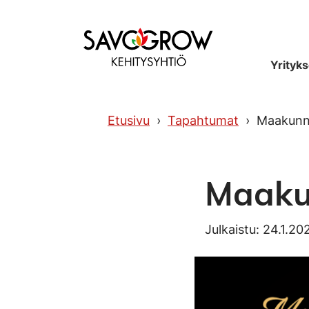
Etusivu
Yrityks
Etusivu
Tapahtumat
Maakunnal
Maakun
Julkaistu: 24.1.20