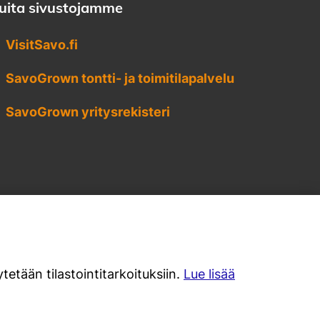
uita sivustojamme
VisitSavo.fi
SavoGrown tontti- ja toimitilapalvelu
SavoGrown yritysrekisteri
tetään tilastointitarkoituksiin.
Lue lisää