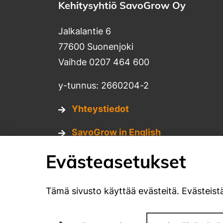
Kehitysyhtiö SavoGrow Oy
Jalkalantie 6
77600 Suonenjoki
Vaihde 0207 464 600
y-tunnus: 2660204-2
Yhteystiedot
SavoGrow in English
Evästeasetukset
Tietosuojaseloste
Evästekäytännöt
Tämä sivusto käyttää evästeitä. Evästeistä
Sosiaalinen media: facebook
Sosiaalinen media: youtube
Sosiaalinen media: instagr