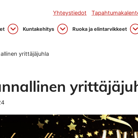
Yhteystiedot
Tapahtumakalente
et
Kuntakehitys
Ruoka ja elintarvikkeet
Avaa
Avaa
A
linen yrittäjäjuhla
nallinen yrittäjäju
24