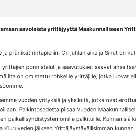
tamaan savolaista yrittäjyyttä Maakunnalliseen Yritt
 ja pränikät rintapieliin. On juhlan aika ja Sinut on kut
sa yrittäjien ponnistelut ja saavutukset saavat ansait
 ilta on omistettu rohkeille yrittäjille, jotka luovat e
eisöömme.
tsemme vuoden yrityksiä ja yksilöitä, jotka ovat erott
avoillaan. Palkintosadetta piisaa Vuoden Maakunnallisell
en paikallisyhdistysten omille palkituille. Kunnanisiä k
 Kiuruveden jälkeen Yrittäjäystävällisimmän kunnan 