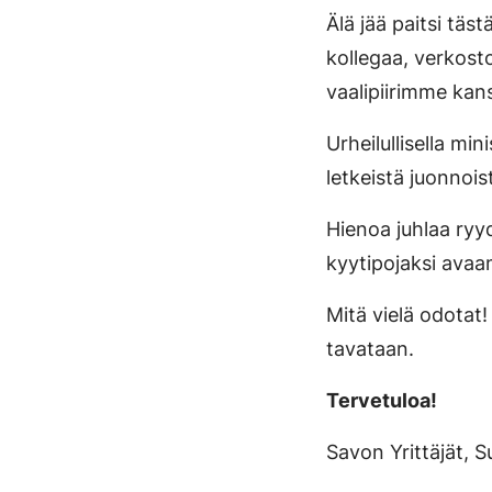
Älä jää paitsi tä
kollegaa, verkost
vaalipiirimme kan
Urheilullisella min
letkeistä juonnoi
Hienoa juhlaa ryyd
kyytipojaksi avaam
Mitä vielä odotat!
tavataan.
Tervetuloa!
Savon Yrittäjät, S