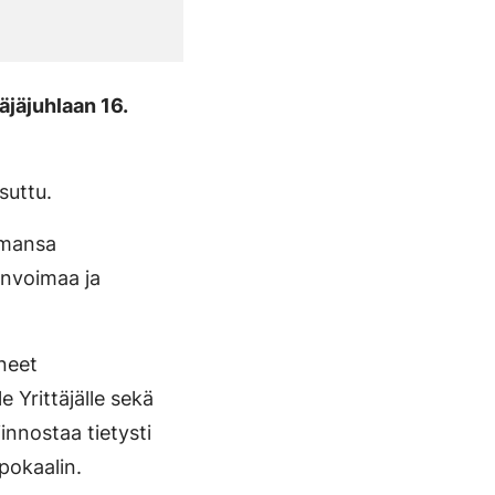
äjäjuhlaan 16.
suttu.
semansa
linvoimaa ja
uneet
e Yrittäjälle sekä
iinnostaa tietysti
pokaalin.