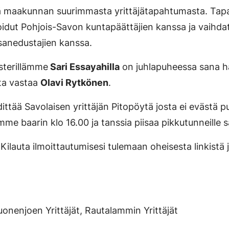
stä maakunnan suurimmasta yrittäjätapahtumasta. Tap
oidut Pohjois-Savon kuntapäättäjien kanssa ja vaihda
sanedustajien kanssa.
isterillämme
Sari Essayahilla
on juhlapuheessa sana ha
sta vastaa
Olavi Rytkönen
.
ittää Savolaisen yrittäjän Pitopöytä josta ei evästä 
me baarin klo 16.00 ja tanssia piisaa pikkutunneille 
 Kilauta ilmoittautumisesi tulemaan oheisesta linkistä 
uonenjoen Yrittäjät, Rautalammin Yrittäjät