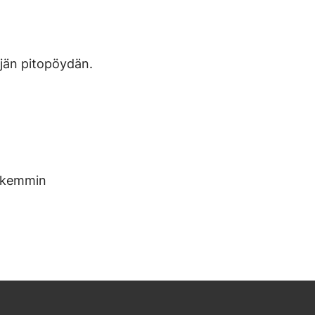
äjän pitopöydän.
arkemmin