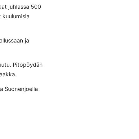
aat juhlassa 500
t kuulumisia
llussaan ja
puutu. Pitopöydän
saakka.
ja Suonenjoella