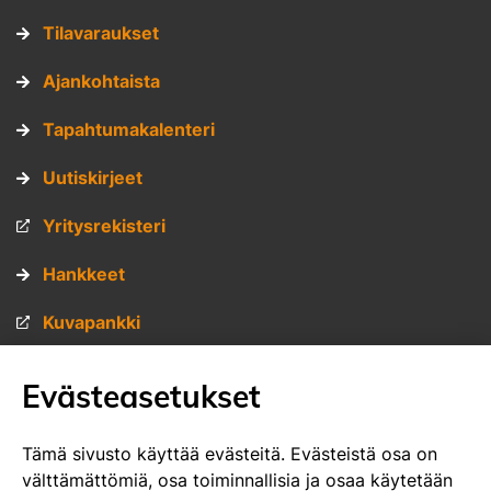
Tilavaraukset
Ajankohtaista
Tapahtumakalenteri
Uutiskirjeet
Yritysrekisteri
Hankkeet
Kuvapankki
Materiaalipankki
Evästeasetukset
Muita sivustojamme
Tämä sivusto käyttää evästeitä. Evästeistä osa on
välttämättömiä, osa toiminnallisia ja osaa käytetään
VisitSavo.fi