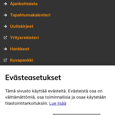
Ajankohtaista
Tapahtumakalenteri
Uutiskirjeet
Yritysrekisteri
Hankkeet
Kuvapankki
Materiaalipankki
Evästeasetukset
Muita sivustojamme
Tämä sivusto käyttää evästeitä. Evästeistä osa on
välttämättömiä, osa toiminnallisia ja osaa käytetään
VisitSavo.fi
tilastointitarkoituksiin.
Lue lisää
SavoGrown tontti- ja toimitilapalvelu