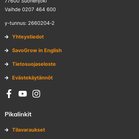
77600 Suonenjoki
Vaihde 0207 464 600
y-tunnus: 2660204-2
Yhteystiedot
SavoGrow in English
Tietosuojaseloste
Evästekäytännöt
Sosiaalinen media: facebook
Sosiaalinen media: youtube
Sosiaalinen media: instagram
Pikalinkit
Tilavaraukset