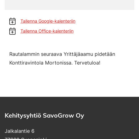
Tallenna Google-kalenteriin
Tallenna Office-kalenteriin
Rautalammin seuraava Yrittäjäaamu pidetään
Konttiravintola Mortonissa. Tervetuloa!
Kehitysyhtiö SavoGrow Oy
Jalkalantie 6