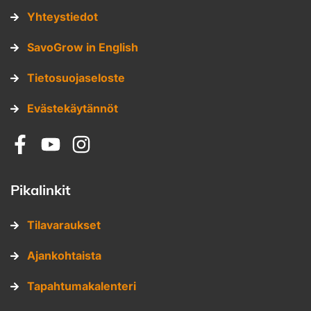
Yhteystiedot
SavoGrow in English
Tietosuojaseloste
Evästekäytännöt
Sosiaalinen media: facebook
Sosiaalinen media: youtube
Sosiaalinen media: instagram
Pikalinkit
Tilavaraukset
Ajankohtaista
Tapahtumakalenteri