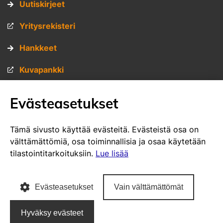
Uutiskirjeet
Yritysrekisteri
Hankkeet
Kuvapankki
Materiaalipankki
Evästeasetukset
Muita sivustojamme
Tämä sivusto käyttää evästeitä. Evästeistä osa on
välttämättömiä, osa toiminnallisia ja osaa käytetään
VisitSavo.fi
tilastointitarkoituksiin.
Lue lisää
SavoGrown tontti- ja toimitilapalvelu
Evästeasetukset
Vain välttämättömät
SavoGrown yritysrekisteri
Hyväksy evästeet