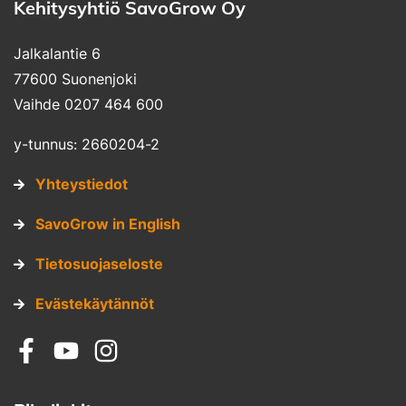
Kehitysyhtiö SavoGrow Oy
Jalkalantie 6
77600 Suonenjoki
Vaihde 0207 464 600
y-tunnus: 2660204-2
Yhteystiedot
SavoGrow in English
Tietosuojaseloste
Evästekäytännöt
Sosiaalinen media: facebook
Sosiaalinen media: youtube
Sosiaalinen media: instagram