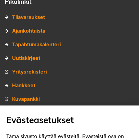
Pikalinkit
Tilavaraukset
Ajankohtaista
Tapahtumakalenteri
Uutiskirjeet
Yritysrekisteri
Hankkeet
Kuvapankki
Materiaalipankki
Evästeasetukset
Muita sivustojamme
Tämä sivusto käyttää evästeitä. Evästeistä osa on