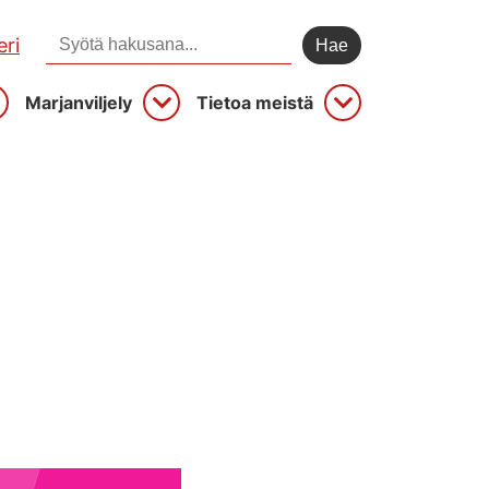
Hae sivustolta:
ri
Marjanviljely
Tietoa meistä
vaa
Avaa
Avaa