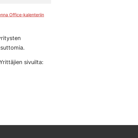
enna Office-kalenteriin
yritysten
ksuttomia.
ittäjien sivuilta: