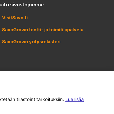
uita sivustojamme
VisitSavo.fi
SavoGrown tontti- ja toimitilapalvelu
SavoGrown yritysrekisteri
tetään tilastointitarkoituksiin.
Lue lisää