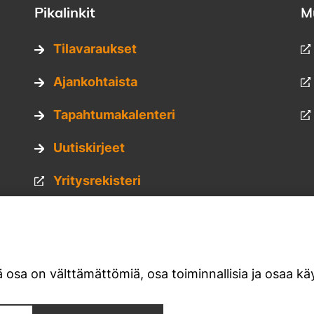
Pikalinkit
M
Tilavaraukset
Ajankohtaista
Tapahtumakalenteri
Uutiskirjeet
Yritysrekisteri
Hankkeet
Kuvapankki
 osa on välttämättömiä, osa toiminnallisia ja osaa käy
Materiaalipankki
am