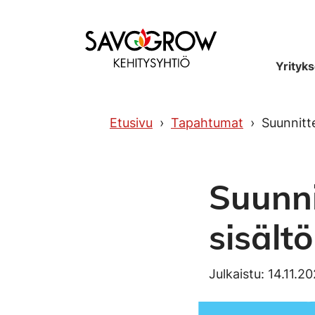
Etusivu
Yrityks
Etusivu
Tapahtumat
Suunnitt
Suunni
sisält
Julkaistu: 14.11.2