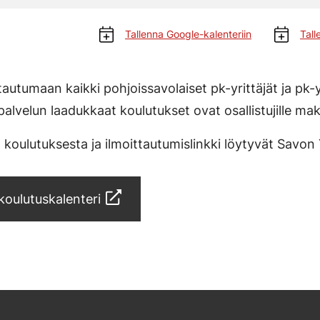
Tallenna Google-kalenteriin
Tall
autumaan kaikki pohjoissavolaiset pk-yrittäjät ja pk-
alvelun laadukkaat koulutukset ovat osallistujille ma
oulutuksesta ja ilmoittautumislinkki löytyvät Savon Yr
oulutuskalenteri