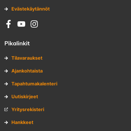
Evästekäytännöt
Sosiaalinen media: facebook
Sosiaalinen media: youtube
Sosiaalinen media: instagram
Pikalinkit
Tilavaraukset
Ajankohtaista
Tapahtumakalenteri
Uutiskirjeet
Yritysrekisteri
Hankkeet