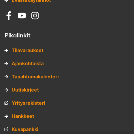
Evästekäytännöt
Sosiaalinen media: facebook
Sosiaalinen media: youtube
Sosiaalinen media: instagram
Pikalinkit
Tilavaraukset
Ajankohtaista
Tapahtumakalenteri
Uutiskirjeet
Yritysrekisteri
Hankkeet
Kuvapankki