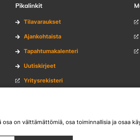
Pikalinkit
M
Tilavaraukset
Ajankohtaista
Tapahtumakalenteri
Uutiskirjeet
Yritysrekisteri
Hankkeet
Kuvapankki
 osa on välttämättömiä, osa toiminnallisia ja osaa käy
Materiaalipankki
am