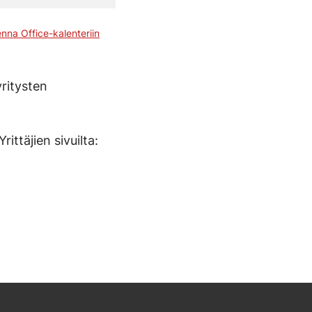
enna Office-kalenteriin
yritysten
ittäjien sivuilta: