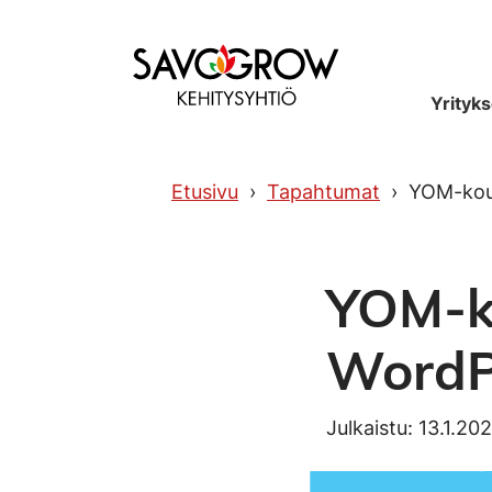
Etusivu
Yrityks
Etusivu
Tapahtumat
YOM-koul
YOM-ko
WordPr
Julkaistu: 13.1.20