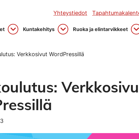
Yhteystiedot
Tapahtumakalente
et
Kuntakehitys
Ruoka ja elintarvikkeet
Avaa
Avaa
A
utus: Verkkosivut WordPressillä
ulutus: Verkkosivu
essillä
23