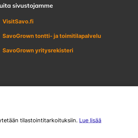
uita sivustojamme
VisitSavo.fi
SavoGrown tontti- ja toimitilapalvelu
SavoGrown yritysrekisteri
tetään tilastointitarkoituksiin.
Lue lisää