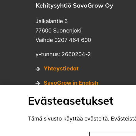
Kehitysyhtiö SavoGrow Oy
Jalkalantie 6
77600 Suonenjoki
Vaihde 0207 464 600
y-tunnus: 2660204-2
Yhteystiedot
SavoGrow in English
Tietosuojaseloste
Evästeasetukset
Evästekäytännöt
Tämä sivusto käyttää evästeitä. Evästeistä
Sosiaalinen media: facebook
Sosiaalinen media: youtube
Sosiaalinen media: instagr