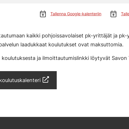
Tallenna Google-kalenteriin
Tall
autumaan kaikki pohjoissavolaiset pk-yrittäjät ja pk-
palvelun laadukkaat koulutukset ovat maksuttomia.
oulutuksesta ja ilmoittautumislinkki löytyvät Savon Yr
oulutuskalenteri