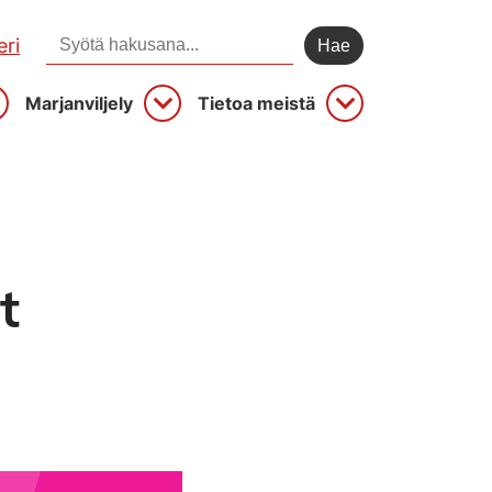
Hae sivustolta:
ri
Marjanviljely
Tietoa meistä
vaa
Avaa
Avaa
t