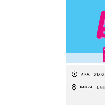
21.02
AIKA
Läh
PAIKKA