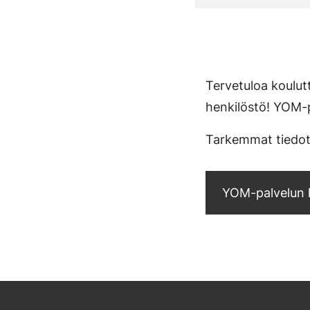
Tervetuloa koulutt
henkilöstö! YOM-
Tarkemmat tiedot k
YOM-palvelun k