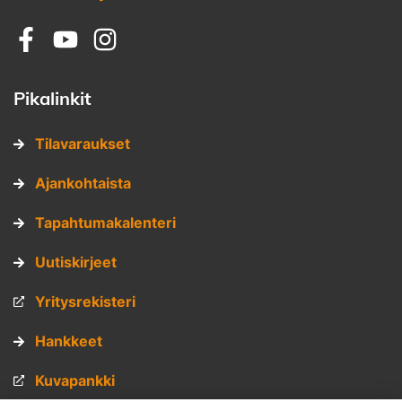
Sosiaalinen media: facebook
Sosiaalinen media: youtube
Sosiaalinen media: instagram
Pikalinkit
Tilavaraukset
Ajankohtaista
Tapahtumakalenteri
Uutiskirjeet
Yritysrekisteri
Hankkeet
Kuvapankki