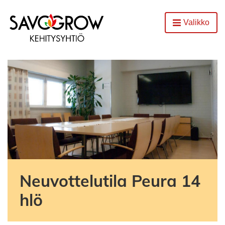
Etusivu
Valikko
Avaa
Neuvottelutila Peura 14
hlö