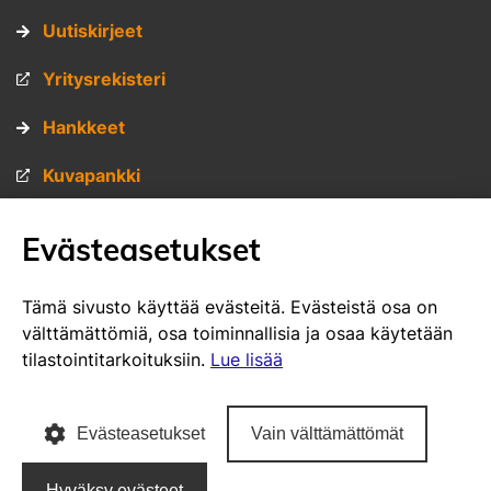
Uutiskirjeet
Yritysrekisteri
Hankkeet
Kuvapankki
Materiaalipankki
Evästeasetukset
Muita sivustojamme
Tämä sivusto käyttää evästeitä. Evästeistä osa on
välttämättömiä, osa toiminnallisia ja osaa käytetään
VisitSavo.fi
tilastointitarkoituksiin.
Lue lisää
SavoGrown tontti- ja toimitilapalvelu
Evästeasetukset
Vain välttämättömät
SavoGrown yritysrekisteri
Hyväksy evästeet