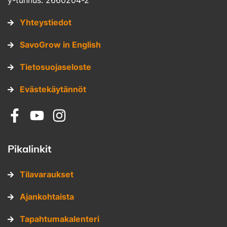
y-tunnus: 2660204-2
Yhteystiedot
SavoGrow in English
Tietosuojaseloste
Evästekäytännöt
Sosiaalinen media: facebook
Sosiaalinen media: youtube
Sosiaalinen media: instagram
Pikalinkit
Tilavaraukset
Ajankohtaista
Tapahtumakalenteri