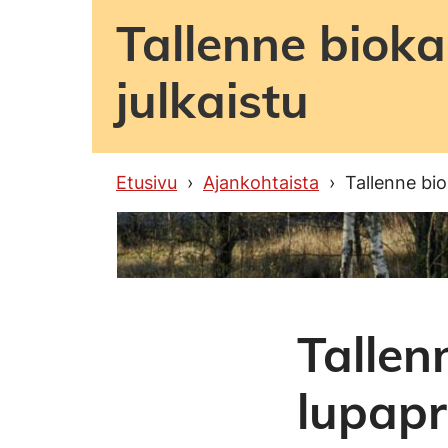
Tallenne bioka
julkaistu
Etusivu
Ajankohtaista
Tallenne bio
Tallen
lupapr