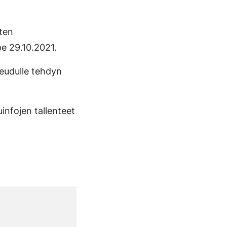
sten
pe 29.10.2021.
seudulle tehdyn
infojen tallenteet