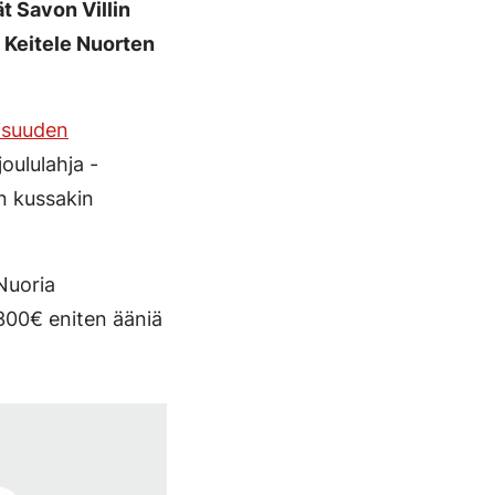
 Savon Villin
 Keitele Nuorten
isuuden
oululahja -
in kussakin
 Nuoria
 300€ eniten ääniä