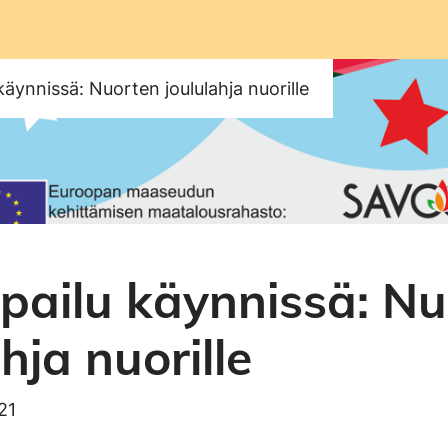
 käynnissä: Nuorten joululahja nuorille
lpailu käynnissä: N
hja nuorille
021