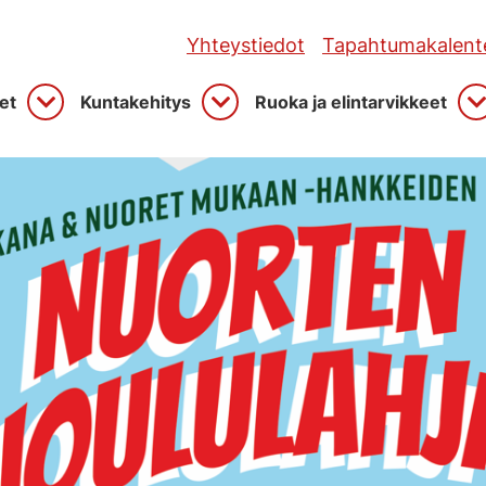
Yhteystiedot
Tapahtumakalente
et
Kuntakehitys
Ruoka ja elintarvikkeet
Avaa
Avaa
A