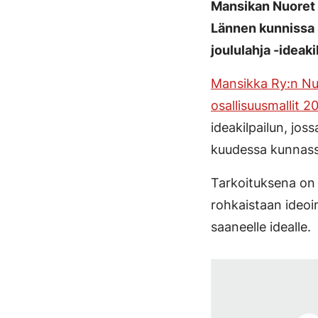
Mansikan Nuoret 
Lännen kunnissa S
joululahja -ideaki
Mansikka Ry:n Nu
osallisuusmallit 2
ideakilpailun, jos
kuudessa kunnassa
Tarkoituksena on e
rohkaistaan ideoi
saaneelle idealle.