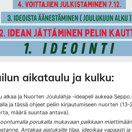
ilun aikataulu ja kulku:
ilu alkaa ja Nuorten Joululahja -ideapeli aukeaa Seppo.
talla ja tässä ohjeet peliin kirjautumiseen nuorten (13-
orta, määrä suuntaa antava).
koontumalla porukalla mukavaan paikkaan miettimään
stanne. Antakaa ajatuksille tilaa, ideoikaa vapaasti ja f