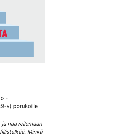
io -
29-v) porukoille
 ja haaveilemaan
iilistelkää. Minkä