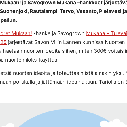
Mukaan! ja Savogrown Mukana –hankkeet järjestävät
uonenjoki, Rautalampi, Tervo, Vesanto, Pielavesi ja
lpailun.
oret Mukaan!
-hanke ja Savogrown
Mukana – Tuleva
025
järjestävät Savon Villin Lännen kunnissa Nuorten j
sa haetaan nuorten ideoita siihen, miten 300€ voitaisi
 nuorten iloksi käyttää.
tsiä nuorten ideoita ja toteuttaa niistä ainakin yksi.
maan porukalla ja jättämään idea hakuun. Tarjolla on