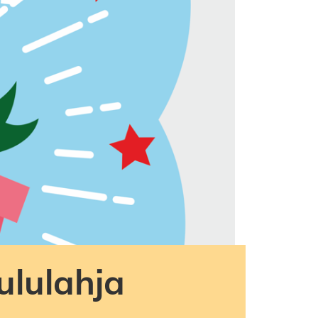
ululahja