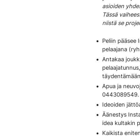
asioiden yhde
Tässä vaiheessa
niistä se proj
Peliin pääsee I
pelaajana (ryh
Antakaa joukk
pelaajatunnus,
täydentämään
Apua ja neuvoj
0443089549.
Ideoiden jätt
Äänestys Inst
idea kultakin 
Kaikista enite