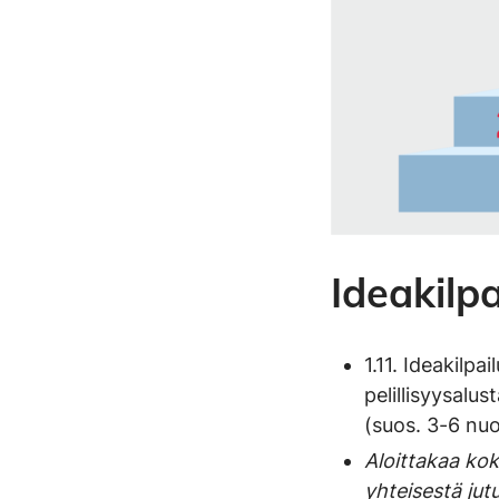
Ideakilpa
1.11. Ideakilpa
pelillisyysalus
(suos. 3-6 nu
Aloittakaa ko
yhteisestä jutu