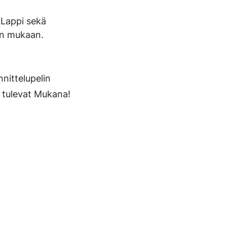
 Lappi sekä
lun mukaan.
nittelupelin
t tulevat Mukana!