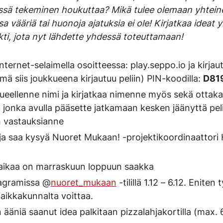
ssä tekeminen houkuttaa? Mikä tulee olemaan yhtein
 vääriä tai huonoja ajatuksia ei ole! Kirjatkaa ideat yl
ekti, jota nyt lähdette yhdessä toteuttamaan!
nternet-selaimella osoitteessa: play.seppo.io ja kirjau
mä siis joukkueena kirjautuu peliin) PIN-koodilla:
D81
ueellenne nimi ja kirjatkaa nimenne myös sekä ottaka
 jonka avulla pääsette jatkamaan kesken jäänyttä peli
 vastauksianne
a saa kysyä Nuoret Mukaan! -projektikoordinaattori H
öaikaa on marraskuun loppuun saakka
agramissa @
nuoret_mukaan
-tilillä 1.12 – 6.12. Enite
paikkakunnalta voittaa.
n ääniä saanut idea palkitaan pizzalahjakortilla (max. 6