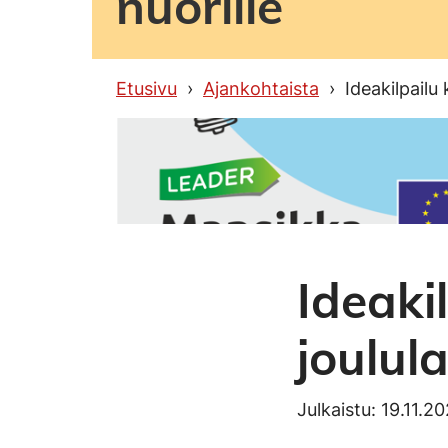
nuorille
Etusivu
Ajankohtaista
Ideakilpailu
Ideaki
joulula
Julkaistu: 19.11.2