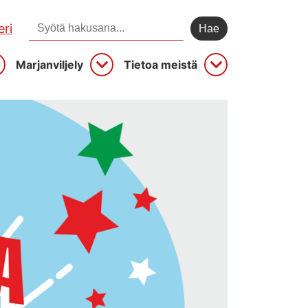
Hae sivustolta:
ri
Marjanviljely
Tietoa meistä
vaa
Avaa
Avaa