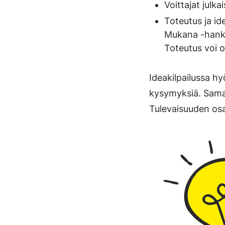
Voittajat julka
Toteutus ja i
Mukana -hankke
Toteutus voi o
Ideakilpailussa 
kysymyksiä. Samal
Tulevaisuuden osal