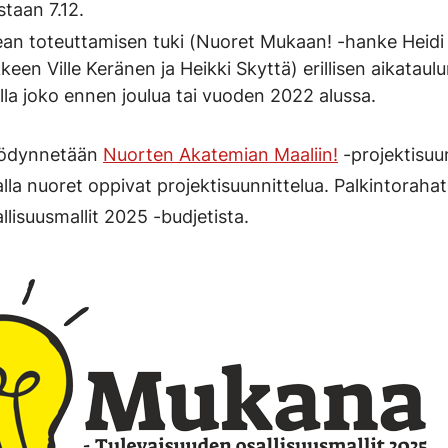
istaan 7.12.
dean toteuttamisen tuki (Nuoret Mukaan! -hanke Heidi
en Ville Keränen ja Heikki Skyttä) erillisen aikatau
lla joko ennen joulua tai vuoden 2022 alussa.
hyödynnetään
Nuorten Akatemian Maaliin!
-projektisuun
la nuoret oppivat projektisuunnittelua. Palkintoraha
lisuusmallit 2025 -budjetista.