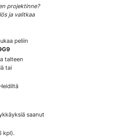
en projektinne?
ös ja valitkaa
tukaa peliin
9G9
a talteen
ä tai
eidiltä
n tykkäyksiä saanut
 kpl).